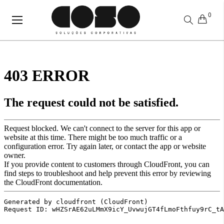
0
Alternar
Nav