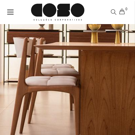
0
Alternar
Nav