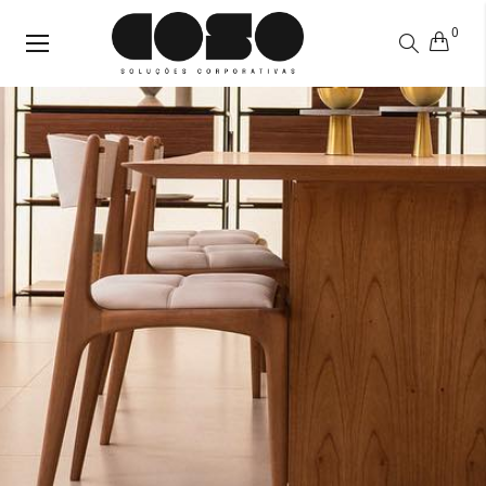
0
Alternar
Nav