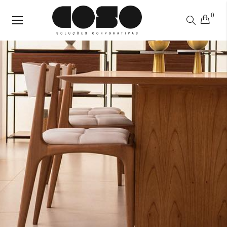
0
Alternar
Nav