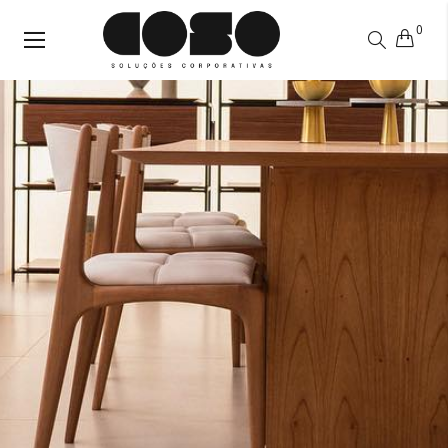
0
Alternar
Nav