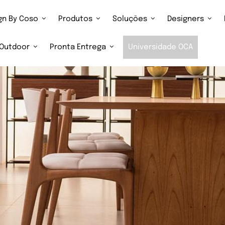
ign By Coso
Produtos
Soluções
Designers
Outdoor
Pronta Entrega
Universidade OCA