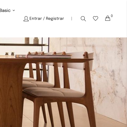
Basic
0
Cart
Entrar
/ Registrar
|