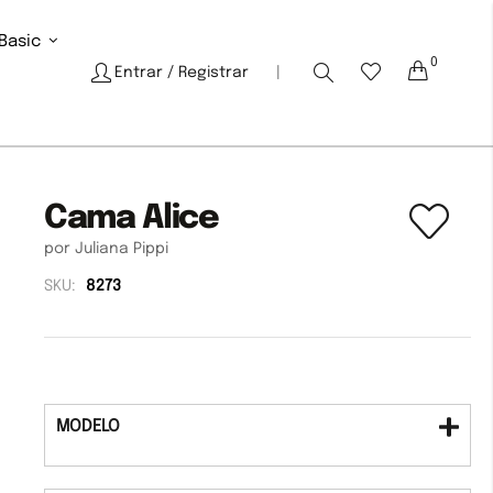
Basic
0
Cart
Entrar
/ Registrar
|
Cama Alice
por Juliana Pippi
SKU:
8273
MODELO