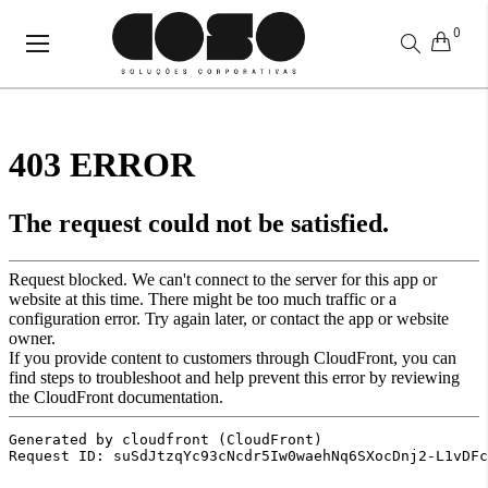
0
Alternar
Nav