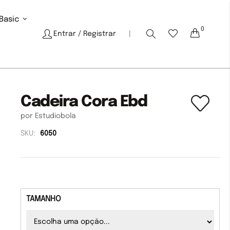
Basic
0
Cart
Entrar
/ Registrar
|
Cadeira Cora Ebd
por Estudiobola
SKU:
6050
TAMANHO