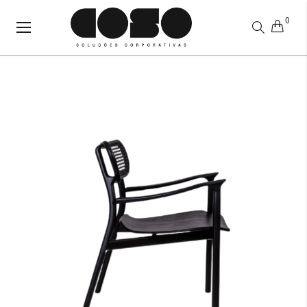
0
Alternar
Nav