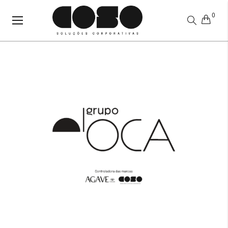
0
Alternar
Nav