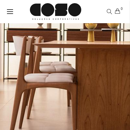
0
Alternar
Nav