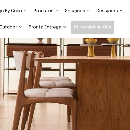
ign By Coso
Produtos
Soluções
Designers
Outdoor
Pronta Entrega
Universidade OCA