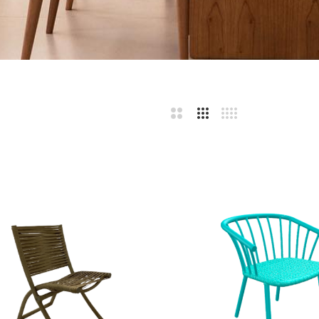
bar
sta