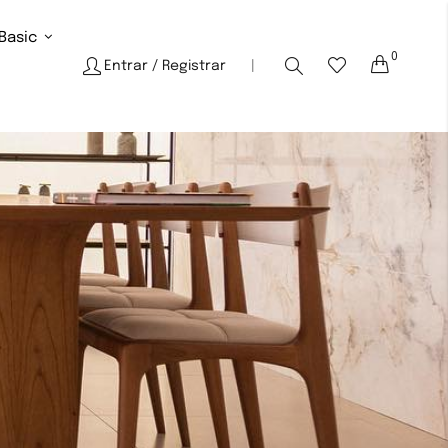
Basic
0
Cart
Entrar
/ Registrar
|