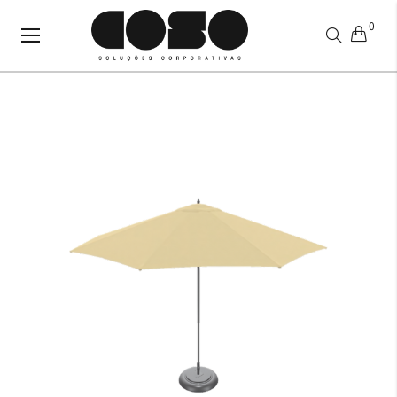
0
Alternar
Nav