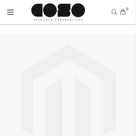
0
Alternar
Nav