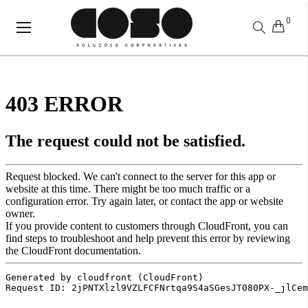
0
Alternar
Nav