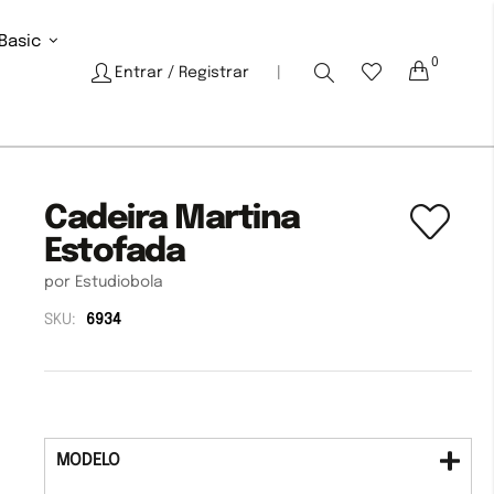
Basic
0
Cart
Entrar
/ Registrar
|
Cadeira Martina
Estofada
por Estudiobola
SKU:
6934
MODELO