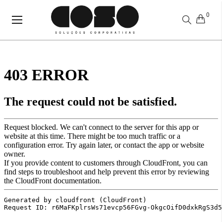
0
Alternar
Nav