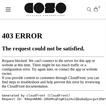
0
Alternar
Nav