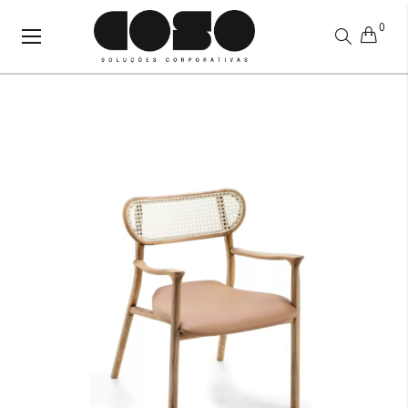
0
Alternar
Nav