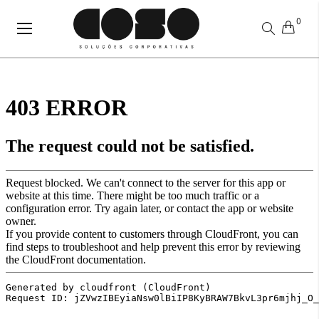
0
Alternar
Nav