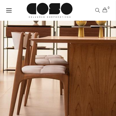
0
Alternar
Nav