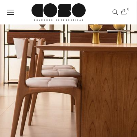
0
Alternar
Nav