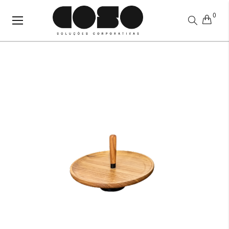
0
Alternar
Nav