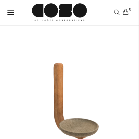
0
Alternar
Nav