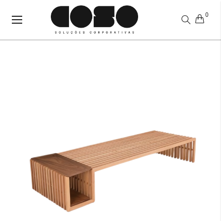
0
Alternar
Nav