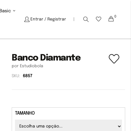
Basic
0
Cart
Entrar
/ Registrar
|
Banco Diamante
por Estudiobola
SKU:
6857
TAMANHO