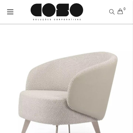
0
Alternar
Nav