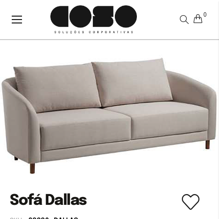
0
Alternar
Nav
Sofá Dallas